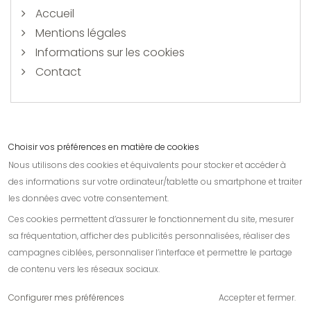
Accueil
Mentions légales
Informations sur les cookies
Contact
Choisir vos préférences en matière de cookies
Nous utilisons des cookies et équivalents pour stocker et accéder à
Contactez-nous
des informations sur votre ordinateur/tablette ou smartphone et traiter
les données avec votre consentement.
Informations
Ces cookies permettent d’assurer le fonctionnement du site, mesurer
Nos amis
sa fréquentation, afficher des publicités personnalisées, réaliser des
campagnes ciblées, personnaliser l’interface et permettre le partage
de contenu vers les réseaux sociaux.
Configurer mes préférences
Accepter et fermer.
Création de sites internet de qualité.