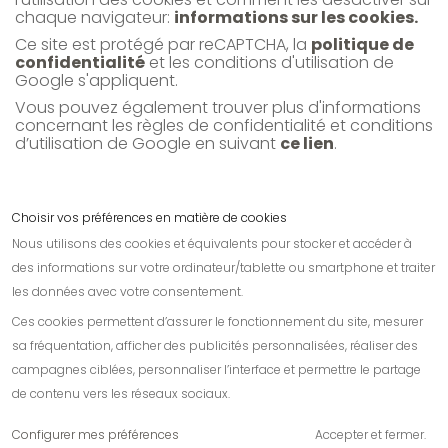
chaque navigateur:
informations sur les cookies.
Ce site est protégé par reCAPTCHA, la
politique de
confidentialité
et les conditions d'utilisation de
Google s'appliquent.
Vous pouvez également trouver plus d'informations
concernant les règles de confidentialité et conditions
d’utilisation de Google en suivant
ce lien
.
Choisir vos préférences en matière de cookies
Nous utilisons des cookies et équivalents pour stocker et accéder à
Contactez-nous
des informations sur votre ordinateur/tablette ou smartphone et traiter
les données avec votre consentement.
Informations
Ces cookies permettent d’assurer le fonctionnement du site, mesurer
Nos amis
sa fréquentation, afficher des publicités personnalisées, réaliser des
campagnes ciblées, personnaliser l’interface et permettre le partage
de contenu vers les réseaux sociaux.
Configurer mes préférences
Accepter et fermer.
Création de sites internet de qualité.