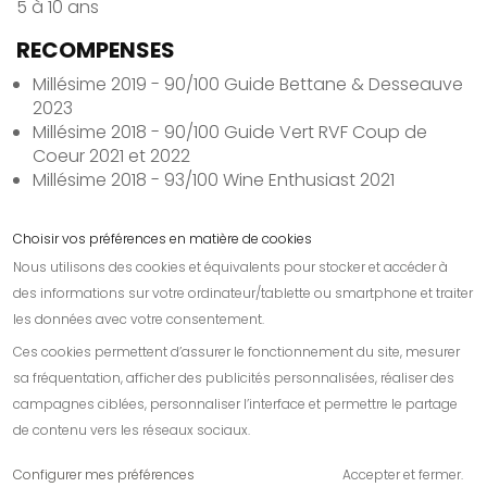
5 à 10 ans
RECOMPENSES
Millésime 2019 - 90/100 Guide Bettane & Desseauve
2023
Millésime 2018 - 90/100 Guide Vert RVF Coup de
Coeur 2021 et 2022
Millésime 2018 - 93/100 Wine Enthusiast 2021
Choisir vos préférences en matière de cookies
Nous utilisons des cookies et équivalents pour stocker et accéder à
Contactez-nous
des informations sur votre ordinateur/tablette ou smartphone et traiter
les données avec votre consentement.
Informations
Ces cookies permettent d’assurer le fonctionnement du site, mesurer
Nos amis
sa fréquentation, afficher des publicités personnalisées, réaliser des
campagnes ciblées, personnaliser l’interface et permettre le partage
de contenu vers les réseaux sociaux.
Configurer mes préférences
Accepter et fermer.
Création de sites internet de qualité.