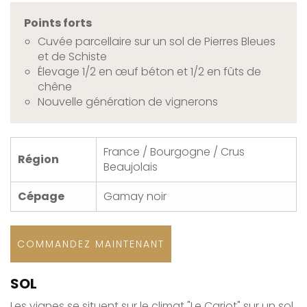
Points forts
Cuvée parcellaire sur un sol de Pierres Bleues
et de Schiste
Élevage 1/2 en œuf béton et 1/2 en fûts de
chêne
Nouvelle génération de vignerons
France / Bourgogne / Crus
Région
Beaujolais
Cépage
Gamay noir
COMMANDEZ MAINTENANT
SOL
Les vignes se situent sur le climat "Le Carjot" sur un sol